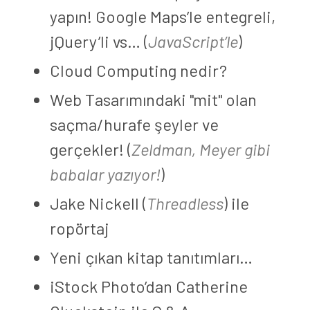
yapın! Google Maps’le entegreli,
jQuery’li vs… (
JavaScript’le
)
Cloud Computing nedir?
Web Tasarımındaki
mit
olan
saçma/hurafe şeyler ve
gerçekler! (
Zeldman, Meyer gibi
babalar yazıyor!
)
Jake Nickell (
Threadless
) ile
ropörtaj
Yeni çıkan kitap tanıtımları…
iStock Photo’dan Catherine