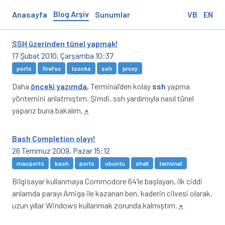
Blog Arşiv
Anasayfa
Sunumlar
VB
EN
SSH üzerinden tünel yapmak!
17 Şubat 2010, Çarşamba 10:37
ports
firefox
tsocks
ssh
proxy
Daha
önceki yazımda
, Terminal’den kolay
ssh
yapma
yöntemini anlatmıştım. Şimdi, ssh yardımıyla nasıl tünel
yaparız buna bakalım.
»
Bash Completion olayı!
26 Temmuz 2009, Pazar 15:12
macports
bash
ports
ubuntu
shell
terminal
Bilgisayar kullanmaya Commodore 64’le başlayan, ilk ciddi
anlamda parayı Amiga ile kazanan ben, kaderin cilvesi olarak,
uzun yıllar Windows kullanmak zorunda kalmıştım.
»